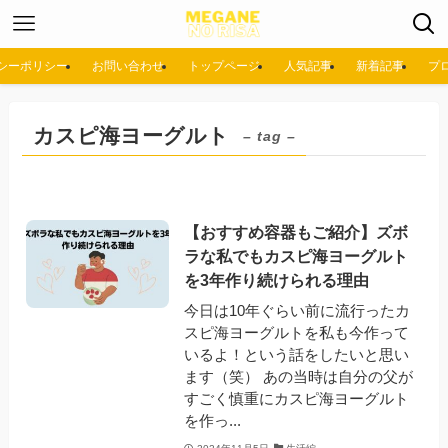
シーポリシー
お問い合わせ
トップページ
人気記事
新着記事
プ
カスピ海ヨーグルト
– tag –
【おすすめ容器もご紹介】ズボ
ラな私でもカスピ海ヨーグルト
を3年作り続けられる理由
今日は10年ぐらい前に流行ったカ
スピ海ヨーグルトを私も今作って
いるよ！という話をしたいと思い
ます（笑） あの当時は自分の父が
すごく慎重にカスピ海ヨーグルト
を作っ...