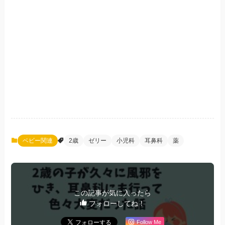
ベビー関連
2歳
ゼリー
小児科
耳鼻科
薬
この記事が気に入ったら
フォローしてね！
Follow Me