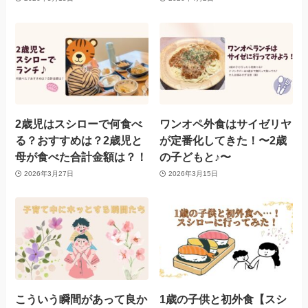
2歳児はスシローで何食べ
ワンオペ外食はサイゼリヤ
る？おすすめは？2歳児と
が定番化してきた！〜2歳
母が食べた合計金額は？！
の子どもと♪〜
2026年3月27日
2026年3月15日
こういう瞬間があって良か
1歳の子供と初外食【スシ