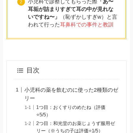
小児科で診察してもらった際
「あ〜
耳垢が詰まりすぎて耳の中が見れな
いですね〜」
（恥ずかしすぎw）と言
われて行った
耳鼻科での事件と教訓
目次
小児科の薬を飲むのに使った2種類のゼ
リー
1つ目：おくすりのめたね（評価
⭐️5/5）
2つ目：和光堂のお薬じょうず服用ゼ
リー（※うちの子は評価⭐️1/5）