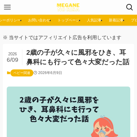
シーポリシー
お問い合わせ
トップページ
人気記事
新着記事
プ
※ 当サイトではアフィリエイト広告を利用しています
2歳の子が久々に風邪をひき、耳
2026
6/09
鼻科にも行って色々大変だった話
2026年6月9日
ベビー関連