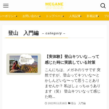
シーポリシー
お問い合わせ
トップページ
人気記事
新着記事
プ
登山 入門編
– category –
【実体験】登山キツいな…って
感じた時に実践している対策
こんにちは、メガネのリサです 突
然ですが、登山ってキツいな〜と
かしんどいな〜って思うことあり
ませんか？ 私はしょっちゅうあり
ます（笑） 登山キツいなって感じ
た時...
2022年11月18日
登山 入門編