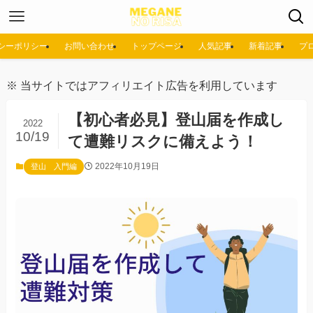
シーポリシー
お問い合わせ
トップページ
人気記事
新着記事
プ
※ 当サイトではアフィリエイト広告を利用しています
【初心者必見】登山届を作成し
2022
10/19
て遭難リスクに備えよう！
2022年10月19日
登山 入門編