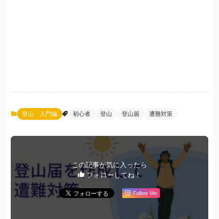
登山 入門編
初心者
登山
登山届
遭難対策
この記事が気に入ったら
フォローしてね！
Follow Me