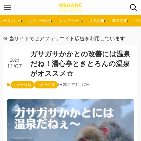
シーポリシー
お問い合わせ
トップページ
人気記事
新着記事
プ
※ 当サイトではアフィリエイト広告を利用しています
ガサガサかかとの改善には温泉
2024
だね！湯心亭ときとろんの温泉
11/07
がオススメ☆
2024年11月7日
お出かけ編
ベビー関連